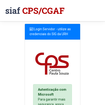
siaf
CPS/CGAF
Login Servidor - utilize as
credenciais do SIG da URH
Autenticação com
Microsoft
Para garantir mais
segurança, agora