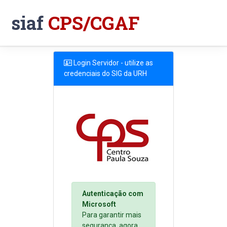
siaf
CPS/CGAF
Login Servidor - utilize as
credenciais do SIG da URH
Autenticação com
Microsoft
Para garantir mais
segurança, agora