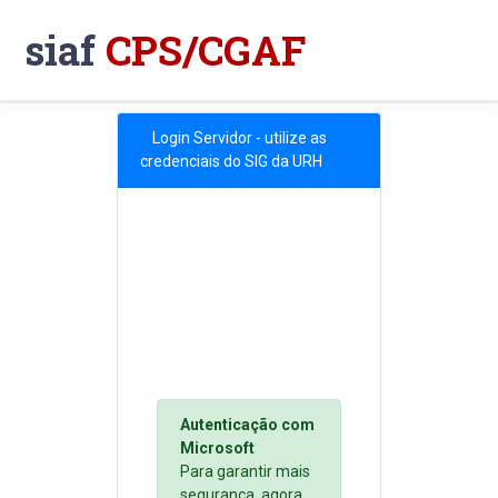
siaf
CPS/CGAF
Login Servidor - utilize as
credenciais do SIG da URH
Autenticação com
Microsoft
Para garantir mais
segurança, agora