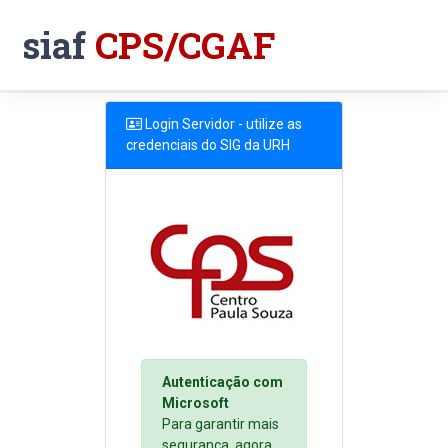
siaf
CPS/CGAF
Login Servidor - utilize as
credenciais do SIG da URH
Autenticação com
Microsoft
Para garantir mais
segurança, agora