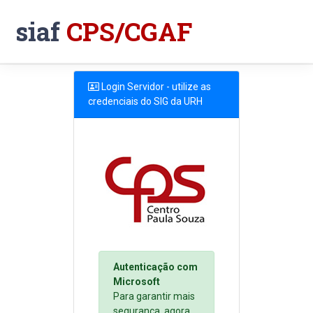
siaf
CPS/CGAF
Login Servidor - utilize as
credenciais do SIG da URH
Autenticação com
Microsoft
Para garantir mais
segurança, agora