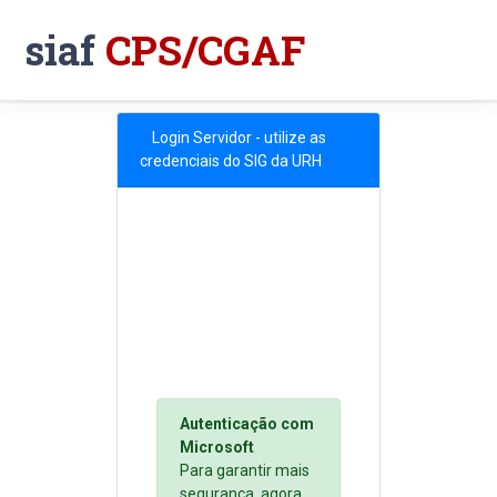
siaf
CPS/CGAF
Login Servidor - utilize as
credenciais do SIG da URH
Autenticação com
Microsoft
Para garantir mais
segurança, agora