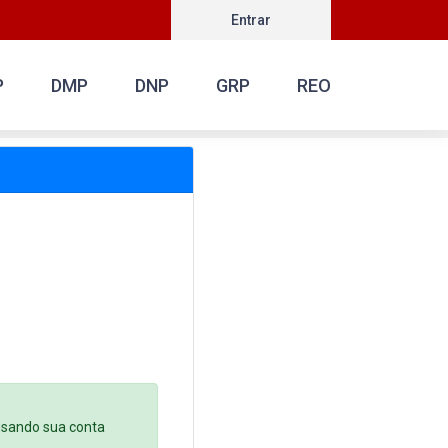
Entrar
P
DMP
DNP
GRP
REO
 usando sua conta