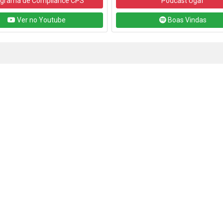
grama de Compliance CPS
Podcast Ugaf
Ver no Youtube
Boas Vindas
Contatos