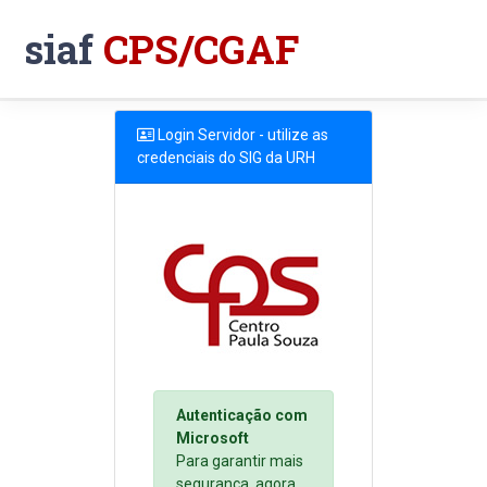
siaf
CPS/CGAF
Login Servidor - utilize as
credenciais do SIG da URH
Autenticação com
Microsoft
Para garantir mais
segurança, agora