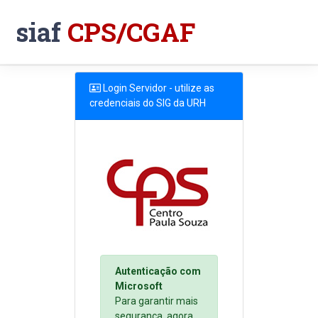
siaf
CPS/CGAF
Login Servidor - utilize as
credenciais do SIG da URH
Autenticação com
Microsoft
Para garantir mais
segurança, agora