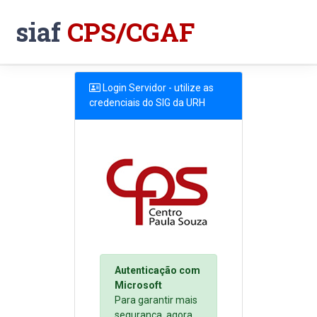
siaf
CPS/CGAF
Login Servidor - utilize as
credenciais do SIG da URH
Autenticação com
Microsoft
Para garantir mais
segurança, agora