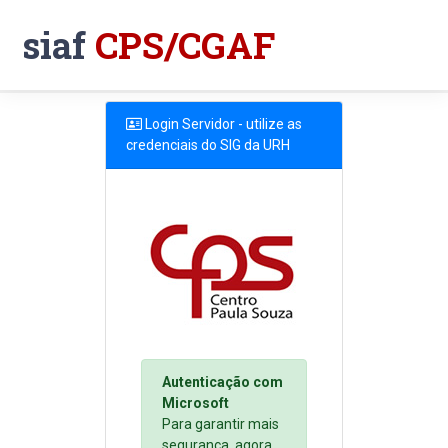
siaf
CPS/CGAF
Login Servidor - utilize as
credenciais do SIG da URH
Autenticação com
Microsoft
Para garantir mais
segurança, agora