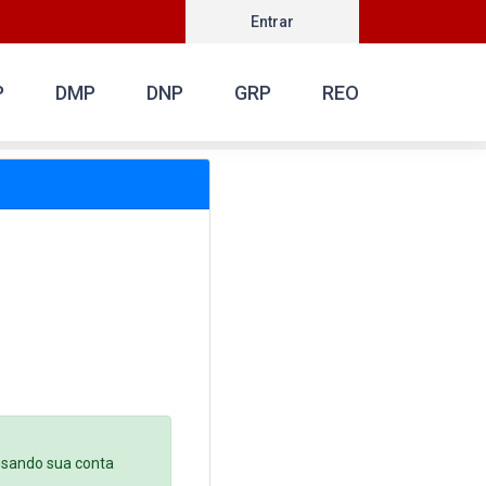
Entrar
P
DMP
DNP
GRP
REO
 usando sua conta