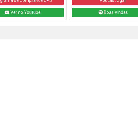
grama de Compliance CPS
Podcast Ugaf
Ver no Youtube
Boas Vindas
Contatos