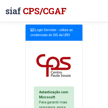
siaf
CPS/CGAF
Login Servidor - utilize as
credenciais do SIG da URH
Autenticação com
Microsoft
Para garantir mais
segurança, agora