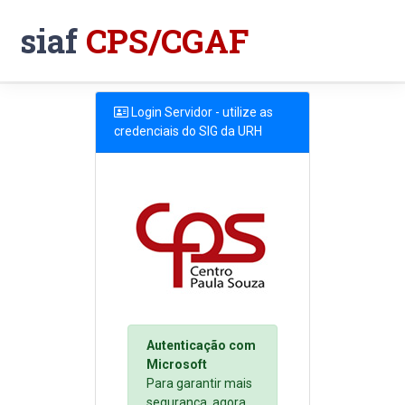
siaf
CPS/CGAF
Login Servidor - utilize as
credenciais do SIG da URH
Autenticação com
Microsoft
Para garantir mais
segurança, agora